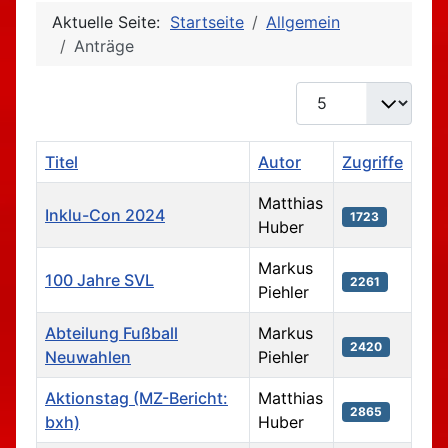
Aktuelle Seite:
Startseite
Allgemein
Anträge
Anzeige #
Titel
Autor
Zugriffe
Matthias
Inklu-Con 2024
1723
Huber
Markus
100 Jahre SVL
2261
Piehler
Abteilung Fußball
Markus
2420
Neuwahlen
Piehler
Aktionstag (MZ-Bericht:
Matthias
2865
bxh)
Huber